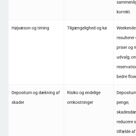
sammenlig
korrekt.
Højsæson og timing
Tilgængelighed og kø
Weekender
resulterer 
priser og 
udvalg; on
reservatio
bedre flo
Depositum og dækning af
Risiko og endelige
Depositum
skader
omkostninger
penge;
skadesdæ
reducere s
tilfælde af