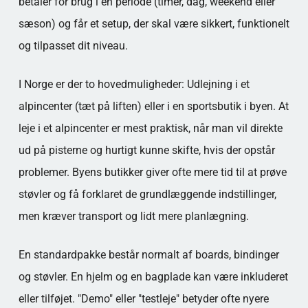
betaler for brug i en periode (timer, dag, weekend eller
sæson) og får et setup, der skal være sikkert, funktionelt
og tilpasset dit niveau.
I Norge er der to hovedmuligheder: Udlejning i et
alpincenter (tæt på liften) eller i en sportsbutik i byen. At
leje i et alpincenter er mest praktisk, når man vil direkte
ud på pisterne og hurtigt kunne skifte, hvis der opstår
problemer. Byens butikker giver ofte mere tid til at prøve
støvler og få forklaret de grundlæggende indstillinger,
men kræver transport og lidt mere planlægning.
En standardpakke består normalt af boards, bindinger
og støvler. En hjelm og en bagplade kan være inkluderet
eller tilføjet. "Demo" eller "testleje" betyder ofte nyere