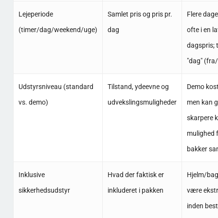
Lejeperiode
Samlet pris og pris pr.
Flere dage
(timer/dag/weekend/uge)
dag
ofte i en l
dagspris; t
"dag" (fra/t
Udstyrsniveau (standard
Tilstand, ydeevne og
Demo kost
vs. demo)
udvekslingsmuligheder
men kan g
skarpere 
mulighed f
bakker s
Inklusive
Hvad der faktisk er
Hjelm/bag
sikkerhedsudstyr
inkluderet i pakken
være ekstr
inden besti