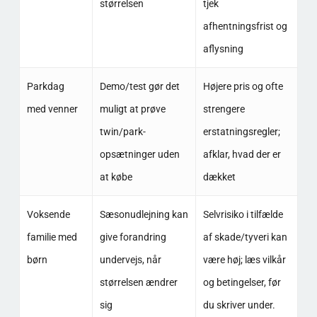
størrelsen
tjek
afhentningsfrist og
aflysning
Parkdag
Demo/test gør det
Højere pris og ofte
med venner
muligt at prøve
strengere
twin/park-
erstatningsregler;
opsætninger uden
afklar, hvad der er
at købe
dækket
Voksende
Sæsonudlejning kan
Selvrisiko i tilfælde
familie med
give forandring
af skade/tyveri kan
børn
undervejs, når
være høj; læs vilkår
størrelsen ændrer
og betingelser, før
sig
du skriver under.