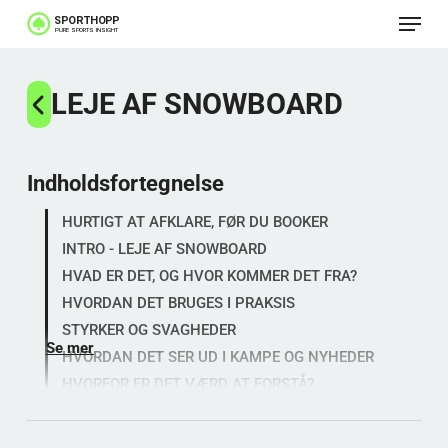
Menu
Spring
til
Luk
hovedindhold
LEJE AF SNOWBOARD
menu
Indholdsfortegnelse
HURTIGT AT AFKLARE, FØR DU BOOKER
INTRO - LEJE AF SNOWBOARD
HVAD ER DET, OG HVOR KOMMER DET FRA?
HVORDAN DET BRUGES I PRAKSIS
STYRKER OG SVAGHEDER
Se mer
HVORDAN DET SER UD I KAMPE OG NYHEDER
HVORFOR ER DET VÆRD AT FORSTÅ?
Populære kategorier