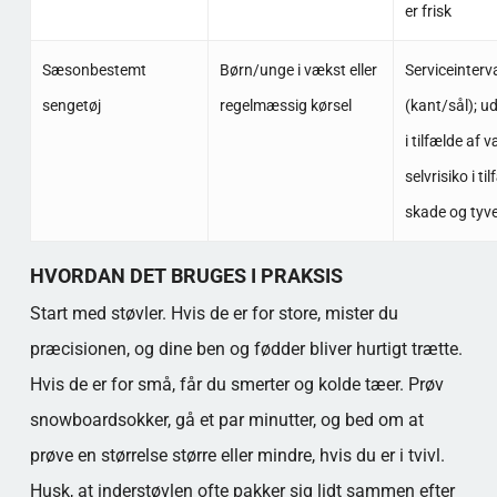
er frisk
Sæsonbestemt
Børn/unge i vækst eller
Serviceinterv
sengetøj
regelmæssig kørsel
(kant/sål); u
i tilfælde af 
selvrisiko i ti
skade og tyve
HVORDAN DET BRUGES I PRAKSIS
Start med støvler. Hvis de er for store, mister du
præcisionen, og dine ben og fødder bliver hurtigt trætte.
Hvis de er for små, får du smerter og kolde tæer. Prøv
snowboardsokker, gå et par minutter, og bed om at
prøve en størrelse større eller mindre, hvis du er i tvivl.
Husk, at inderstøvlen ofte pakker sig lidt sammen efter