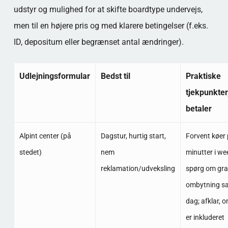
udstyr og mulighed for at skifte boardtype undervejs,
men til en højere pris og med klarere betingelser (f.eks.
ID, depositum eller begrænset antal ændringer).
Udlejningsformular
Bedst til
Praktiske
tjekpunkter
betaler
Alpint center (på
Dagstur, hurtig start,
Forvent køer
stedet)
nem
minutter i w
reklamation/udveksling
spørg om gra
ombytning 
dag; afklar, 
er inkluderet