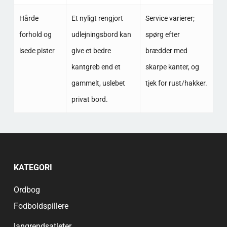
Hårde
Et nyligt rengjort
Service varierer;
forhold og
udlejningsbord kan
spørg efter
isede pister
give et bedre
brædder med
kantgreb end et
skarpe kanter, og
gammelt, uslebet
tjek for rust/hakker.
privat bord.
KATEGORI
Ordbog
Fodboldspillere
langrendsatleter