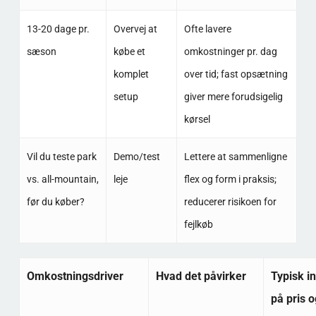
13-20 dage pr.
Overvej at
Ofte lavere
sæson
købe et
omkostninger pr. dag
komplet
over tid; fast opsætning
setup
giver mere forudsigelig
kørsel
Vil du teste park
Demo/test
Lettere at sammenligne
vs. all-mountain,
leje
flex og form i praksis;
før du køber?
reducerer risikoen for
fejlkøb
Omkostningsdriver
Hvad det påvirker
Typisk i
på pris 