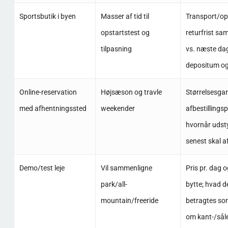
Sportsbutik i byen
Masser af tid til
Transport/op
opstartstest og
returfrist s
tilpasning
vs. næste da
depositum og
Online-reservation
Højsæson og travle
Størrelsesgar
med afhentningssted
weekender
afbestillingspo
hvornår udst
senest skal a
Demo/test leje
Vil sammenligne
Pris pr. dag o
park/all-
bytte; hvad d
mountain/freeride
betragtes so
om kant-/sål