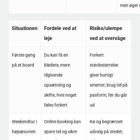
men øger 
Situationen
Fordele ved at
Risiko/ulempe
leje
ved at overvåge
Første gang
Du kan få en
Forkert
på et board
blødere, mere
støvlestørrelse
tilgivende
giver hurtigt
opsætning og
smerter; brug tid på
skifte, hvis noget
pasform, før du går
føles forkert
ud
Weekendtur i
Online booking kan
Kø og begrænset
højsæsonen
spare tid og sikre
udvalg på stedet;