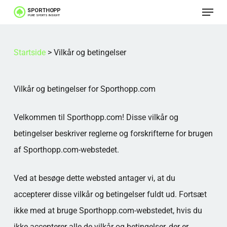
Menu
Spring
til
Luk
hovedindhold
menu
Startside
>
Vilkår og betingelser
Vilkår og betingelser for Sporthopp.com
Velkommen til Sporthopp.com! Disse vilkår og
betingelser beskriver reglerne og forskrifterne for brugen
af Sporthopp.com-webstedet.
Ved at besøge dette websted antager vi, at du
accepterer disse vilkår og betingelser fuldt ud. Fortsæt
ikke med at bruge Sporthopp.com-webstedet, hvis du
ikke accepterer alle de vilkår og betingelser, der er