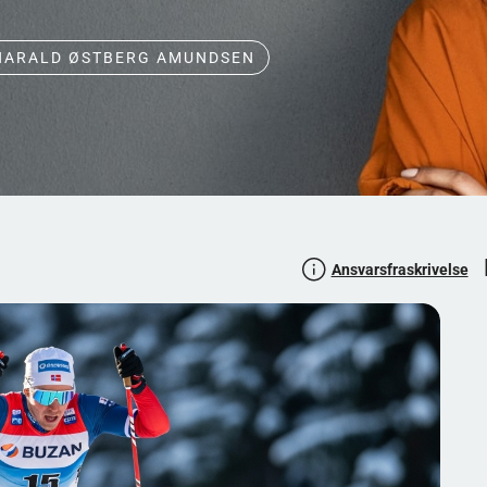
HARALD ØSTBERG AMUNDSEN
HARALD ØSTBERG AMUNDSEN
HARALD ØSTBERG AMUNDSEN
HARALD ØSTBERG AMUNDSEN
HARALD ØSTBERG AMUNDSEN
Ansvarsfraskrivelse