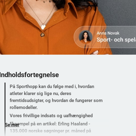
Indholdsfortegnelse
På Sporthopp kan du følge med i, hvordan
atleter klarer sig lige nu, deres
fremtidsudsigter, og hvordan de fungerer som
rollemodeller.
Vores frivillige indsats og uafhængighed
Eksempel på en artikel: Erling Haaland -
Se mer
135.000 norske søgninger pr. måned på