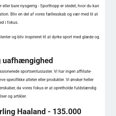
 eller bare nysgerrig - Sporthopp er stedet, hvor du kan
tion. Bliv en del af vores fællesskab og vær med til at
d i fokus.
nter og bliv inspireret til at dyrke sport med glæde og
 og uafhængighed
sionerede sportsentusiaster. Vi har ingen affiliate-
e specifikke atleter eller produkter. Vi ønsker heller
rskaber, da vores fokus er at opretholde fuldstændig
er og artikler.
Erling Haaland - 135.000