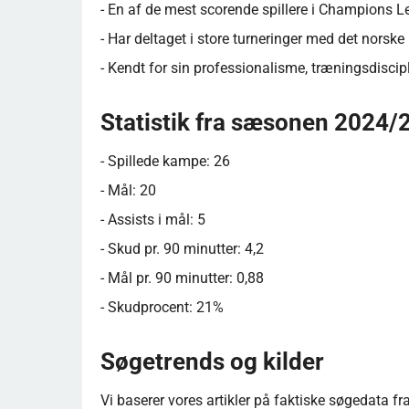
- En af de mest scorende spillere i Champions L
- Har deltaget i store turneringer med det norsk
- Kendt for sin professionalisme, træningsdiscipli
Statistik fra sæsonen 2024/
- Spillede kampe: 26
- Mål: 20
- Assists i mål: 5
- Skud pr. 90 minutter: 4,2
- Mål pr. 90 minutter: 0,88
- Skudprocent: 21%
Søgetrends og kilder
Vi baserer vores artikler på faktiske søgedata f