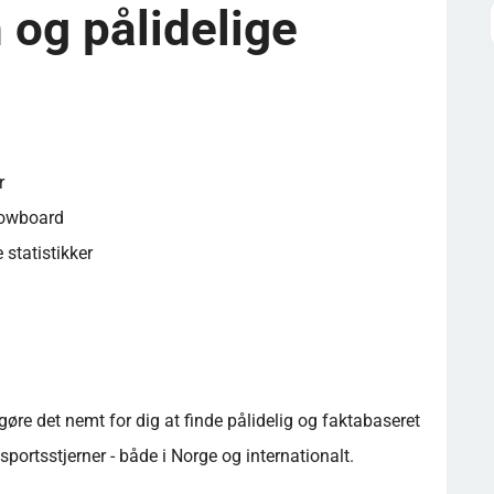
 og pålidelige
r
snowboard
 statistikker
 gøre det nemt for dig at finde pålidelig og faktabaseret
portsstjerner - både i Norge og internationalt.