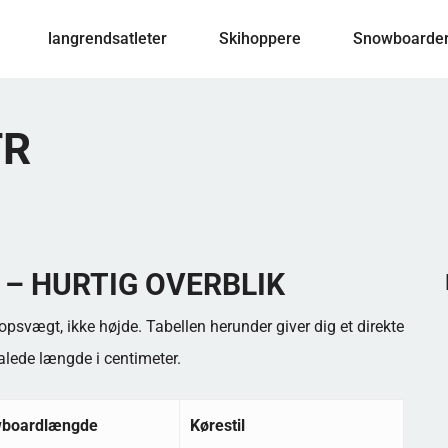
langrendsatleter
Skihoppere
Snowboarde
TR
– HURTIG OVERBLIK
psvægt, ikke højde. Tabellen herunder giver dig et direkte
lede længde i centimeter.
wboardlængde
Kørestil