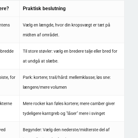
ere?
Praktisk beslutning
entens
Vælg en længde, hvor din kropsvægt er tæt på
midten af området.
ebredde
Til store støvler: vælg en bredere talje eller bred for
at undgå at slæbe.
iste, for
Park: kortere; trail/hård: mellemklasse; løs sne:
længere/mere volumen
kterne
Mere rocker kan føles kortere; mere camber giver
tydeligere kantgreb og "låser" mere i svinget
ved
Begynder: Vælg den nederste/midterste del af