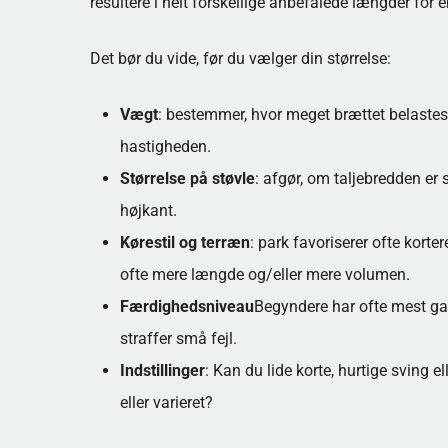
resultere i helt forskellige anbefalede længder for en
Det bør du vide, før du vælger din størrelse:
Vægt
: bestemmer, hvor meget brættet belastes, h
hastigheden.
Størrelse på støvle
: afgør, om taljebredden er 
højkant.
Kørestil og terræn
: park favoriserer ofte korte
ofte mere længde og/eller mere volumen.
Færdighedsniveau
Begyndere har ofte mest gavn
straffer små fejl.
Indstillinger
: Kan du lide korte, hurtige sving 
eller varieret?