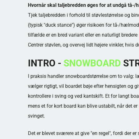
Hvornår skal taljebredden øges for at undgå tå-
Tjek taljebredden i forhold til støvlestørrelse og b
(typisk "duck stance") øger risikoen for tå-/hælmod
tilfælde er en bred variant eller en naturligt breder
Centrer støvlen, og overvej lidt højere vinkler, hvis d
INTRO -
SNOWBOARD
ST
I praksis handler snowboardstørrelse om to valg: l
vælger rigtigt, vil boardet bøje efter hensigten og giv
kontrollere i sving og ved kantskift. Et for langt b
mens et for kort board kan blive ustabilt, når det e
svinget.
Det er blevet sværere at give "en regel", fordi der 