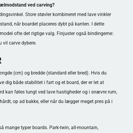
/hælmodstand ved carving?
indingsvinkel. Store støvler kombineret med lave vinkler
stand, når boardet placeres dybt på kanten. I dette
e model ofte det rigtige valg. Finjuster også bindingerne:
u vil carve dybere.
R
ængde (cm) og bredde (standard eller bred). Hvis du
e dig både stabilitet i fart og et board, der er let at
oard kan føles tungt ved lave hastigheder og i snævre rum,
r hårdt, op ad bakke, eller når du lægger meget pres på i
er så mange typer boards. Park-twin, all-mountain,