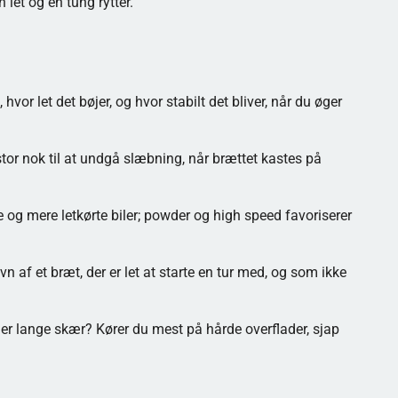
 let og en tung rytter.
vor let det bøjer, og hvor stabilt det bliver, når du øger
stor nok til at undgå slæbning, når brættet kastes på
re og mere letkørte biler; powder og high speed favoriserer
 af et bræt, der er let at starte en tur med, og som ikke
eller lange skær? Kører du mest på hårde overflader, sjap