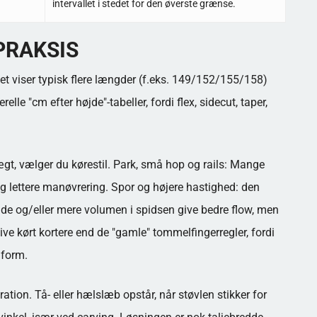
intervallet i stedet for den øverste grænse.
PRAKSIS
et viser typisk flere længder (f.eks. 149/152/155/158)
lle "cm efter højde"-tabeller, fordi flex, sidecut, taper,
ægt, vælger du kørestil. Park, små hop og rails: Mange
 og lettere manøvrering. Spor og højere hastighed: den
ngde og/eller mere volumen i spidsen give bedre flow, men
ive kørt kortere end de "gamle" tommelfingerregler, fordi
 form.
ration. Tå- eller hælslæb opstår, når støvlen stikker for