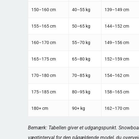
150–160 cm
40–55 kg
139–149 cm
155–165 cm
50–65 kg
144–152 cm
160–170 cm
55–70 kg
149–156 cm
165–175 cm
65–80 kg
152–159 cm
170–180 cm
70–85 kg
154–162 cm
175–185 cm
80–95 kg
158–165 cm
180+ cm
90+ kg
162–170 cm
Bemærk: Tabellen giver et udgangspunkt. Snowboar
vægtinterval for den pågældende model, du overveje