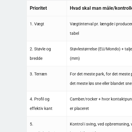
Prioritet
Hvad skal man måle/kontroll
1. Vægt
Vægtinterval pr. længde i produc
tabel
2. Støvle og
Støvlestørrelse (EU/Mondo) + talj
bredde
(mm)
3. Terræn
For det meste park, for det meste p
det meste løs sne eller blandet sne
4. Profil og
Camber/rocker + hvor kontaktpun
effektiv kant
er placeret
5.
Kontrol i sving, ved opbremsning, 