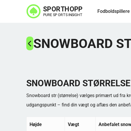
Spring
Fodboldspillere
til
hovedindhold
SNOWBOARD S
SNOWBOARD STØRRELSE 
Snowboard str (størrelse) vælges primært ud fra kro
udgangspunkt – find din vægt og aflæs den anbefa
Højde
Vægt
Anbefalet sno