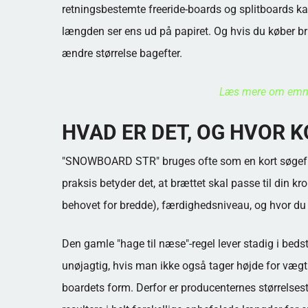
retningsbestemte freeride-boards og splitboards ka
længden ser ens ud på papiret. Og hvis du køber bru
ændre størrelse bagefter.
Læs mere om emne
HVAD ER DET, OG HVOR 
"SNOWBOARD STR" bruges ofte som en kort søgefrase
praksis betyder det, at brættet skal passe til din kro
behovet for bredde), færdighedsniveau, og hvor du f
Den gamle "hage til næse"-regel lever stadig i bed
unøjagtig, hvis man ikke også tager højde for vægti
boardets form. Derfor er producenternes størrelse