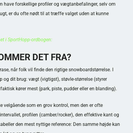
n have forskellige profiler og vægtanbefalinger, selv om
gt, er du ofte nødt til at træffe valget uden at kunne
t i SportHopp-ordbogen:
KOMMER DET FRA?
, når folk vil finde den rigtige snowboardstørrelse. I
p og dit brug: vægt (vigtigst), støvle-størrelse (styrer
aktisk kører mest (park, piste, pudder eller en blanding).
ste velgående som en grov kontrol, men den er ofte
ntervallet, profilen (camber/rocker), den effektive kant og
stabeller den mest nyttige reference: Den samme højde kan