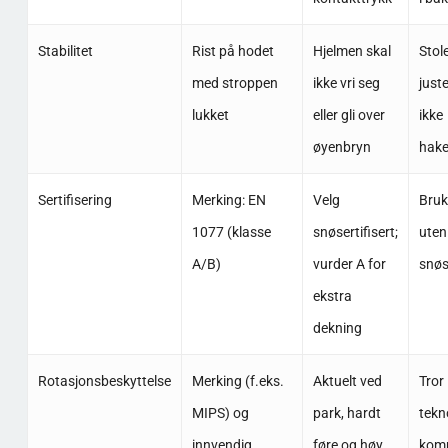
Stabilitet
Rist på hodet
Hjelmen skal
Stol
med stroppen
ikke vri seg
juste
lukket
eller gli over
ikke
øyenbryn
hake
Sertifisering
Merking: EN
Velg
Bruk
1077 (klasse
snøsertifisert;
uten
A/B)
vurder A for
snøs
ekstra
dekning
Rotasjonsbeskyttelse
Merking (f.eks.
Aktuelt ved
Tror
MIPS) og
park, hardt
tekn
innvendig
føre og høy
kom