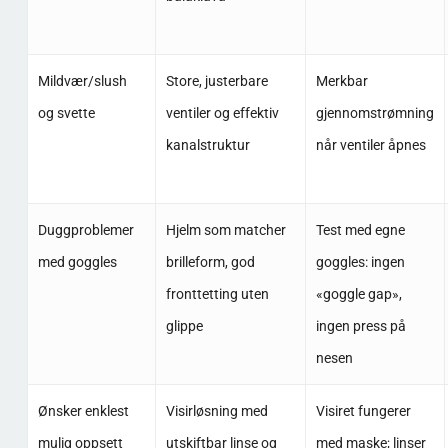
Mildvær/slush
Store, justerbare
Merkbar
og svette
ventiler og effektiv
gjennomstrømning
kanalstruktur
når ventiler åpnes
Duggproblemer
Hjelm som matcher
Test med egne
med goggles
brilleform, god
goggles: ingen
fronttetting uten
«goggle gap»,
glippe
ingen press på
nesen
Ønsker enklest
Visirløsning med
Visiret fungerer
mulig oppsett
utskiftbar linse og
med maske; linser