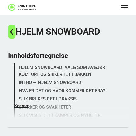
Meny
Gå
til
Lukk
hovedinnhold
HJELM SNOWBOARD
menye
Innholdsfortegnelse
HJELM SNOWBOARD: VALG SOM AVGJØR
KOMFORT OG SIKKERHET I BAKKEN
INTRO — HJELM SNOWBOARD
HVA ER DET OG HVOR KOMMER DET FRA?
SLIK BRUKES DET I PRAKSIS
Se mer
STYRKER OG SVAKHETER
SLIK VISES DET I KAMPER OG NYHETER
HVORFOR ER DETTE VERDT Å FORSTÅ?
Populära kategorier