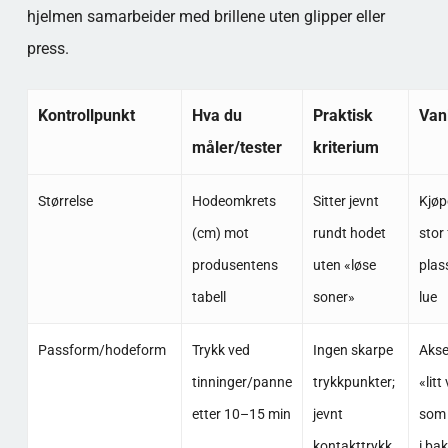
hjelmen samarbeider med brillene uten glipper eller
press.
Kontrollpunkt
Hva du
Praktisk
Vanl
måler/tester
kriterium
Størrelse
Hodeomkrets
Sitter jevnt
Kjøp
(cm) mot
rundt hodet
stor 
produsentens
uten «løse
plass
tabell
soner»
lue
Passform/hodeform
Trykk ved
Ingen skarpe
Akse
tinninger/panne
trykkpunkter;
«litt
etter 10–15 min
jevnt
som 
kontakttrykk
i ba