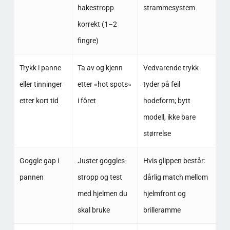
hakestropp
strammesystem
korrekt (1–2
fingre)
Trykk i panne
Ta av og kjenn
Vedvarende trykk
eller tinninger
etter «hot spots»
tyder på feil
etter kort tid
i fôret
hodeform; bytt
modell, ikke bare
størrelse
Goggle gap i
Juster goggles-
Hvis glippen består:
pannen
stropp og test
dårlig match mellom
med hjelmen du
hjelmfront og
skal bruke
brilleramme