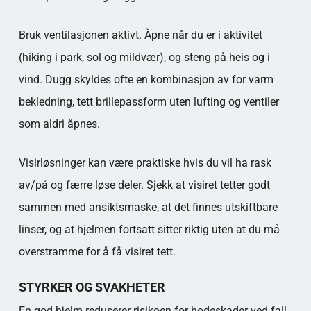
Bruk ventilasjonen aktivt. Åpne når du er i aktivitet
(hiking i park, sol og mildvær), og steng på heis og i
vind. Dugg skyldes ofte en kombinasjon av for varm
bekledning, tett brillepassform uten lufting og ventiler
som aldri åpnes.
Visirløsninger kan være praktiske hvis du vil ha rask
av/på og færre løse deler. Sjekk at visiret tetter godt
sammen med ansiktsmaske, at det finnes utskiftbare
linser, og at hjelmen fortsatt sitter riktig uten at du må
overstramme for å få visiret tett.
STYRKER OG SVAKHETER
En god hjelm reduserer risikoen for hodeskader ved fall