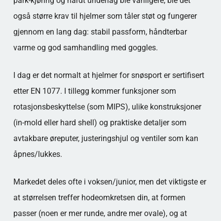
park-kjøring og hardt underlag ble vanligere, ble det
også større krav til hjelmer som tåler støt og fungerer
gjennom en lang dag: stabil passform, håndterbar
varme og god samhandling med goggles.
I dag er det normalt at hjelmer for snøsport er sertifisert
etter EN 1077. I tillegg kommer funksjoner som
rotasjonsbeskyttelse (som MIPS), ulike konstruksjoner
(in-mold eller hard shell) og praktiske detaljer som
avtakbare øreputer, justeringshjul og ventiler som kan
åpnes/lukkes.
Markedet deles ofte i voksen/junior, men det viktigste er
at størrelsen treffer hodeomkretsen din, at formen
passer (noen er mer runde, andre mer ovale), og at