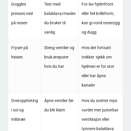
Goggles
Test med
For lav hjelmfront
presses ned
balaklava/maske
eller feil brilleform;
på nesen
du bruker til
kan gi vond neserygg
vanlig
og dugg
Fryser på
Steng ventiler og
Hvis det fortsatt
heisen
bruk øreputer
trekker: sjekk om
hvis du har
hjelmen er for stor
eller har åpne
kanaler
Overoppheting
Åpne ventiler før
Hvis du svetter mye:
i sol og
du blir klam
vurder mer justerbar
mildvær
ventilasjon eller
tynnere balaklava