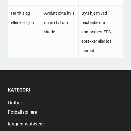
Hardt slag
Avslutt økta hvis
Bytt hjelm ved
eller kollisjon
du er i tvil om
mistanke om
skade
komprimert EPS,
sprekker eller løs
innmat
KATEGORI
Ordbok
Fotballspillere
langrennsutøvere