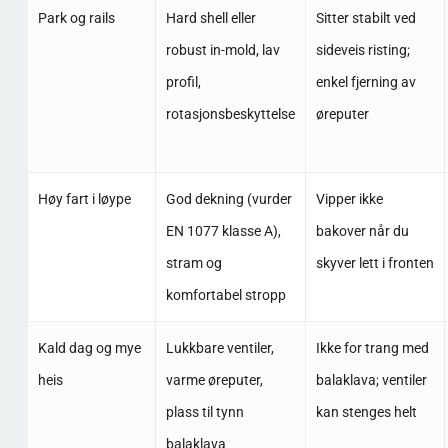
Park og rails
Hard shell eller
Sitter stabilt ved
robust in-mold, lav
sideveis risting;
profil,
enkel fjerning av
rotasjonsbeskyttelse
øreputer
Høy fart i løype
God dekning (vurder
Vipper ikke
EN 1077 klasse A),
bakover når du
stram og
skyver lett i fronten
komfortabel stropp
Kald dag og mye
Lukkbare ventiler,
Ikke for trang med
heis
varme øreputer,
balaklava; ventiler
plass til tynn
kan stenges helt
balaklava