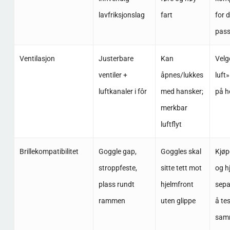
lavfriksjonslag
fart
for d
pas
Ventilasjon
Justerbare
Kan
Velg
ventiler +
åpnes/lukkes
luft»
luftkanaler i fôr
med hansker;
på h
merkbar
luftflyt
Brillekompatibilitet
Goggle gap,
Goggles skal
Kjøpe
stroppfeste,
sitte tett mot
og h
plass rundt
hjelmfront
sepa
rammen
uten glippe
å te
sam