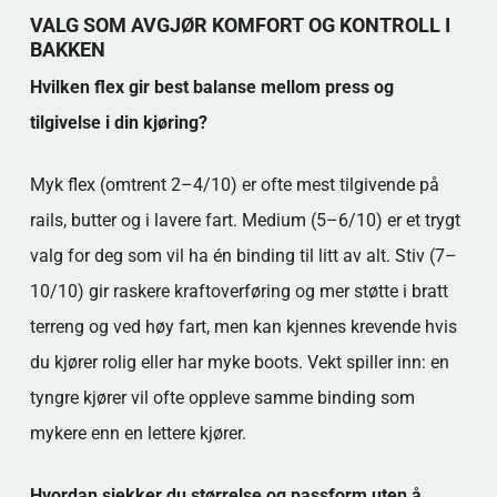
Populära kategorier
VALG SOM AVGJØR KOMFORT OG KONTROLL I
BAKKEN
Hvilken flex gir best balanse mellom press og
tilgivelse i din kjøring?
Myk flex (omtrent 2–4/10) er ofte mest tilgivende på
rails, butter og i lavere fart. Medium (5–6/10) er et trygt
valg for deg som vil ha én binding til litt av alt. Stiv (7–
10/10) gir raskere kraftoverføring og mer støtte i bratt
terreng og ved høy fart, men kan kjennes krevende hvis
du kjører rolig eller har myke boots. Vekt spiller inn: en
tyngre kjører vil ofte oppleve samme binding som
mykere enn en lettere kjører.
Hvordan sjekker du størrelse og passform uten å