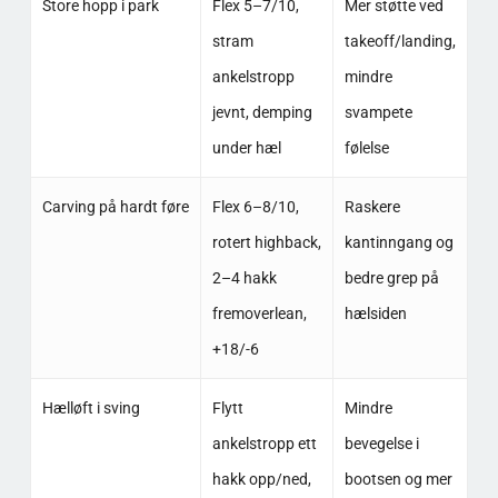
Store hopp i park
Flex 5–7/10,
Mer støtte ved
stram
takeoff/landing,
ankelstropp
mindre
jevnt, demping
svampete
under hæl
følelse
Carving på hardt føre
Flex 6–8/10,
Raskere
rotert highback,
kantinngang og
2–4 hakk
bedre grep på
fremoverlean,
hælsiden
+18/-6
Hælløft i sving
Flytt
Mindre
ankelstropp ett
bevegelse i
hakk opp/ned,
bootsen og mer