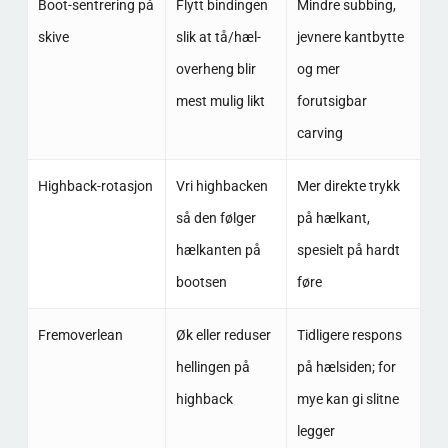
Boot-sentrering på
Flytt bindingen
Mindre subbing,
skive
slik at tå/hæl-
jevnere kantbytte
overheng blir
og mer
mest mulig likt
forutsigbar
carving
Highback-rotasjon
Vri highbacken
Mer direkte trykk
så den følger
på hælkant,
hælkanten på
spesielt på hardt
bootsen
føre
Fremoverlean
Øk eller reduser
Tidligere respons
hellingen på
på hælsiden; for
highback
mye kan gi slitne
legger