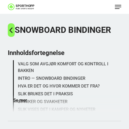
Meny
Gå
til
Lukk
hovedinnhold
SNOWBOARD BINDINGER
menye
Innholdsfortegnelse
VALG SOM AVGJØR KOMFORT OG KONTROLL I
BAKKEN
INTRO — SNOWBOARD BINDINGER
HVA ER DET OG HVOR KOMMER DET FRA?
SLIK BRUKES DET I PRAKSIS
Se mer
STYRKER OG SVAKHETER
SLIK VISES DET I KAMPER OG NYHETER
HVORFOR ER DETTE VERDT Å FORSTÅ?
SPØRSMÅL SOM GIR BEDRE UTSTYRVALG