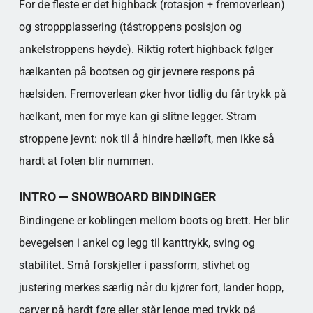
For de fleste er det highback (rotasjon + fremoverlean)
og stroppplassering (tåstroppens posisjon og
ankelstroppens høyde). Riktig rotert highback følger
hælkanten på bootsen og gir jevnere respons på
hælsiden. Fremoverlean øker hvor tidlig du får trykk på
hælkant, men for mye kan gi slitne legger. Stram
stroppene jevnt: nok til å hindre hælløft, men ikke så
hardt at foten blir nummen.
INTRO — SNOWBOARD BINDINGER
Bindingene er koblingen mellom boots og brett. Her blir
bevegelsen i ankel og legg til kanttrykk, sving og
stabilitet. Små forskjeller i passform, stivhet og
justering merkes særlig når du kjører fort, lander hopp,
carver på hardt føre eller står lenge med trykk på