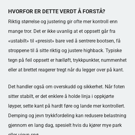
HVORFOR ER DETTE VERDT Å FORSTÅ?
Riktig størrelse og justering gir ofte mer kontroll enn
mange tror. Det er ikke uvanlig at et oppsett går fra
«ustabilt» til «presist» bare ved å sentrere bootsen, få
stroppene til å sitte riktig og justere highback. Typiske
tegn på feil oppsett er hælløft, trykkpunkter, nummenhet
eller at brettet reagerer tregt når du legger over på kant.
Det handler også om overskudd og sikkerhet. Når foten
sitter stabilt, er det enklere å holde linja i oppkjørte
løyper, sette kant på hardt føre og lande mer kontrollert.
Demping og jevn trykkfordeling kan redusere belastning
gjennom en lang dag, spesielt hvis du kjører mye park
eller ujevn snø.