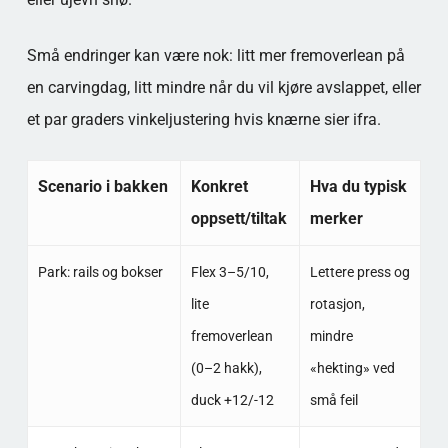
Små endringer kan være nok: litt mer fremoverlean på
en carvingdag, litt mindre når du vil kjøre avslappet, eller
et par graders vinkeljustering hvis knærne sier ifra.
Scenario i bakken
Konkret
Hva du typisk
oppsett/tiltak
merker
Park: rails og bokser
Flex 3–5/10,
Lettere press og
lite
rotasjon,
fremoverlean
mindre
(0–2 hakk),
«hekting» ved
duck +12/-12
små feil