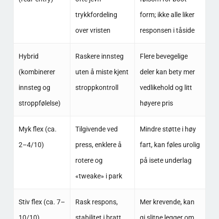
trykkfordeling
form; ikke alle liker
over vristen
responsen i tåside
Hybrid
Raskere innsteg
Flere bevegelige
(kombinerer
uten å miste kjent
deler kan bety mer
innsteg og
stroppkontroll
vedlikehold og litt
stroppfølelse)
høyere pris
Myk flex (ca.
Tilgivende ved
Mindre støtte i høy
2–4/10)
press, enklere å
fart, kan føles urolig
rotere og
på isete underlag
«tweake» i park
Stiv flex (ca. 7–
Rask respons,
Mer krevende, kan
10/10)
stabilitet i bratt
gi slitne legger om