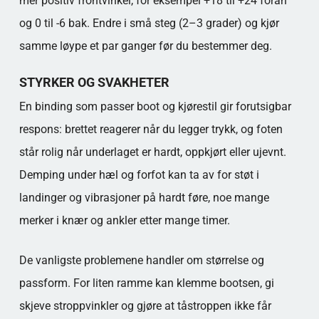
mer positiv frontvinkel, for eksempel +18 til +24 foran
og 0 til -6 bak. Endre i små steg (2–3 grader) og kjør
samme løype et par ganger før du bestemmer deg.
STYRKER OG SVAKHETER
En binding som passer boot og kjørestil gir forutsigbar
respons: brettet reagerer når du legger trykk, og foten
står rolig når underlaget er hardt, oppkjørt eller ujevnt.
Demping under hæl og forfot kan ta av for støt i
landinger og vibrasjoner på hardt føre, noe mange
merker i knær og ankler etter mange timer.
De vanligste problemene handler om størrelse og
passform. For liten ramme kan klemme bootsen, gi
skjeve stroppvinkler og gjøre at tåstroppen ikke får