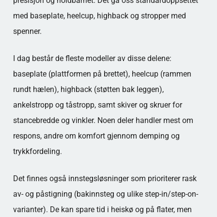
presisjon og holdbarhet. Det ga oss standardoppsettet
med baseplate, heelcup, highback og stropper med
spenner.
I dag består de fleste modeller av disse delene:
baseplate (plattformen på brettet), heelcup (rammen
rundt hælen), highback (støtten bak leggen),
ankelstropp og tåstropp, samt skiver og skruer for
stancebredde og vinkler. Noen deler handler mest om
respons, andre om komfort gjennom demping og
trykkfordeling.
Det finnes også innstegsløsninger som prioriterer rask
av- og påstigning (bakinnsteg og ulike step-in/step-on-
varianter). De kan spare tid i heiskø og på flater, men