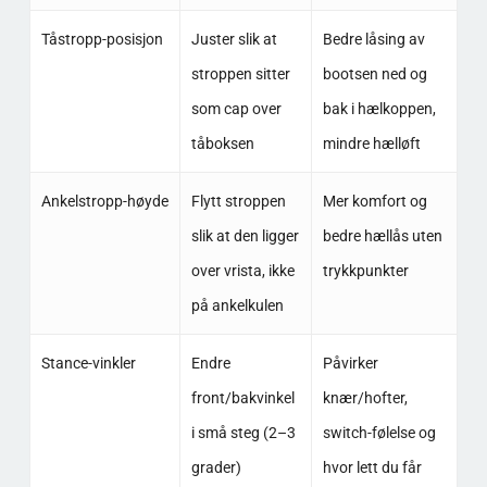
Tåstropp-posisjon
Juster slik at
Bedre låsing av
stroppen sitter
bootsen ned og
som cap over
bak i hælkoppen,
tåboksen
mindre hælløft
Ankelstropp-høyde
Flytt stroppen
Mer komfort og
slik at den ligger
bedre hællås uten
over vrista, ikke
trykkpunkter
på ankelkulen
Stance-vinkler
Endre
Påvirker
front/bakvinkel
knær/hofter,
i små steg (2–3
switch-følelse og
grader)
hvor lett du får