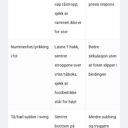
cap tåstropp,
presis respons
sjekk at
rammen ikke er
for stor
Nummenhet/prikking
Løsne 1 hakk,
Bedre
i fot
sentrer
sirkulasjon uten
stroppene over
at foten slipper i
vrist/tåboks,
bindingen
sjekk at
footbed ikke
står for høyt
Tå/hæl subber i sving
Sentrer
Mindre subbing
bootsen på
og tryggere