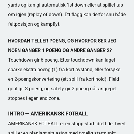
yards og kan gi automatisk 1st down eller at spillet tas
om igjen (replay of down). Ett flagg kan derfor snu både
feltposisjon og kampflyt.
HVORDAN TELLER POENG, OG HVORFOR SER JEG
NOEN GANGER 1 POENG OG ANDRE GANGER 2?
Touchdown gir 6 poeng. Etter touchdown kan laget
sparke ekstra poeng (1) fra kort avstand, eller forsøke
en 2-poengskonvertering (ett spill fra kort hold). Field
goal gir 3 poeng, og safety gir 2 poeng når angrepet
stoppes i egen end zone.
INTRO — AMERIKANSK FOTBALL
AMERIKANSK FOTBALL er en stopp-start-idrett der hvert
spill er en planlagt situasjon med tydelig startpunkt