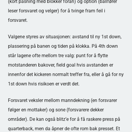
(kort pasning med blokker foran) og option (ballfører
leser forsvaret og velger) for å tvinge fram feil i
forsvaret.
Valgene styres av situasjonen: avstand til ny 1st down,
plassering på banen og tiden på klokka. På 4th down
står lagene ofte mellom tre valg: punt for å flytte
motstanderen bakover, field goal hvis avstanden er
innenfor det kickeren normalt treffer fra, eller å gå for ny
1st down hvis risikoen er verdt det.
Forsvaret veksler mellom manndekning (en forsvarer
følger en mottaker) og sone (forsvarere dekker
områder). De kan også blitz’e for å få raskere press på
quarterback, men da åpner de ofte rom bak presset. Et