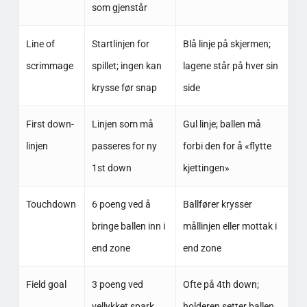
som gjenstår
Line of
Startlinjen for
Blå linje på skjermen;
scrimmage
spillet; ingen kan
lagene står på hver sin
krysse før snap
side
First down-
Linjen som må
Gul linje; ballen må
linjen
passeres for ny
forbi den for å «flytte
1st down
kjettingen»
Touchdown
6 poeng ved å
Ballfører krysser
bringe ballen inn i
mållinjen eller mottak i
end zone
end zone
Field goal
3 poeng ved
Ofte på 4th down;
vellykket spark
holderen setter ballen