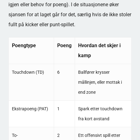
igjen eller behov for poeng). I de situasjonene øker
sjansen for at laget går for det, særlig hvis de ikke stoler
fullt på kicker eller punt-spillet.
Poengtype
Poeng
Hvordan det skjer i
kamp
Touchdown (TD)
6
Ballfører krysser
mållinjen, eller mottak i
end zone
Ekstrapoeng (PAT)
1
Spark etter touchdown
fra kort avstand
To-
2
Ett offensivt spill etter