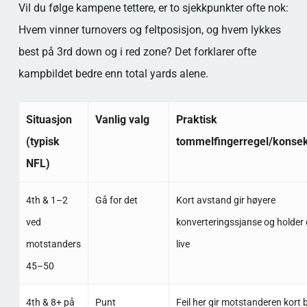
Vil du følge kampene tettere, er to sjekkpunkter ofte nok:
Hvem vinner turnovers og feltposisjon, og hvem lykkes
best på 3rd down og i red zone? Det forklarer ofte
kampbildet bedre enn total yards alene.
Situasjon
Vanlig valg
Praktisk
(typisk
tommelfingerregel/konse
NFL)
4th & 1–2
Gå for det
Kort avstand gir høyere
ved
konverteringssjanse og holder d
motstanders
live
45–50
4th & 8+ på
Punt
Feil her gir motstanderen kort 