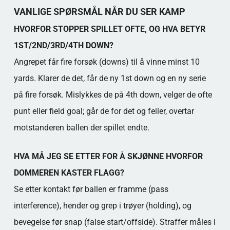
Populära kategorier
VANLIGE SPØRSMÅL NÅR DU SER KAMP
HVORFOR STOPPER SPILLET OFTE, OG HVA BETYR
1ST/2ND/3RD/4TH DOWN?
Angrepet får fire forsøk (downs) til å vinne minst 10
yards. Klarer de det, får de ny 1st down og en ny serie
på fire forsøk. Mislykkes de på 4th down, velger de ofte
punt eller field goal; går de for det og feiler, overtar
motstanderen ballen der spillet endte.
HVA MÅ JEG SE ETTER FOR Å SKJØNNE HVORFOR
DOMMEREN KASTER FLAGG?
Se etter kontakt før ballen er framme (pass
interference), hender og grep i trøyer (holding), og
bevegelse før snap (false start/offside). Straffer måles i