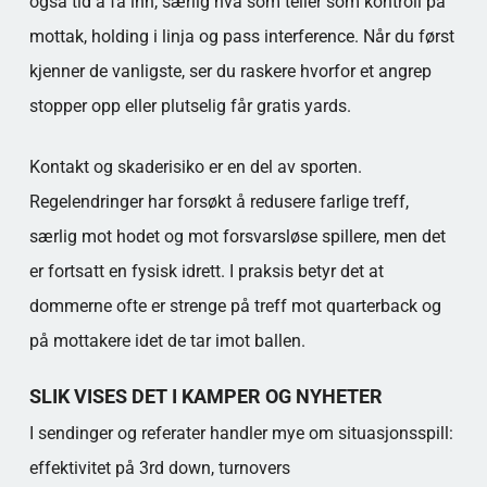
også tid å få inn, særlig hva som teller som kontroll på
mottak, holding i linja og pass interference. Når du først
kjenner de vanligste, ser du raskere hvorfor et angrep
stopper opp eller plutselig får gratis yards.
Kontakt og skaderisiko er en del av sporten.
Regelendringer har forsøkt å redusere farlige treff,
særlig mot hodet og mot forsvarsløse spillere, men det
er fortsatt en fysisk idrett. I praksis betyr det at
dommerne ofte er strenge på treff mot quarterback og
på mottakere idet de tar imot ballen.
SLIK VISES DET I KAMPER OG NYHETER
I sendinger og referater handler mye om situasjonsspill:
effektivitet på 3rd down, turnovers