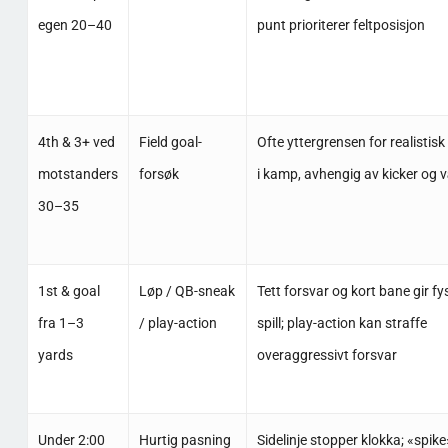
egen 20–40
punt prioriterer feltposisjon
4th & 3+ ved
Field goal-
Ofte yttergrensen for realistisk
motstanders
forsøk
i kamp, avhengig av kicker og 
30–35
1st & goal
Løp / QB-sneak
Tett forsvar og kort bane gir fy
fra 1–3
/ play-action
spill; play-action kan straffe
yards
overaggressivt forsvar
Under 2:00
Hurtig pasning
Sidelinje stopper klokka; «spik