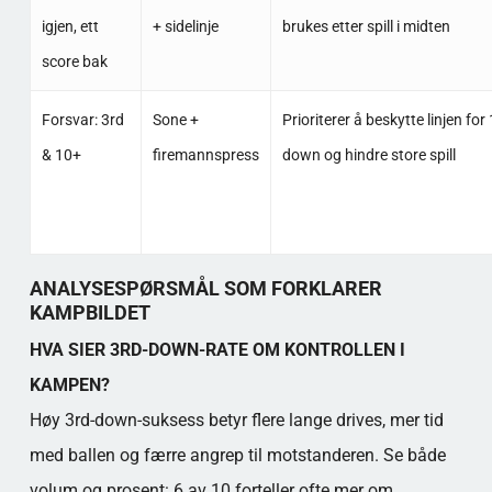
igjen, ett
+ sidelinje
brukes etter spill i midten
score bak
Forsvar: 3rd
Sone +
Prioriterer å beskytte linjen for
& 10+
firemannspress
down og hindre store spill
ANALYSESPØRSMÅL SOM FORKLARER
KAMPBILDET
HVA SIER 3RD-DOWN-RATE OM KONTROLLEN I
KAMPEN?
Høy 3rd-down-suksess betyr flere lange drives, mer tid
med ballen og færre angrep til motstanderen. Se både
volum og prosent: 6 av 10 forteller ofte mer om