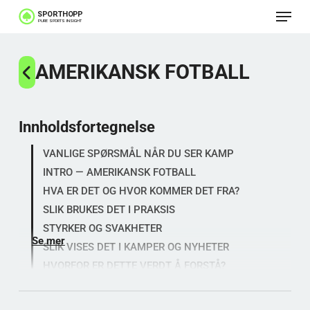
Meny
Gå
til
Lukk
hovedinnhold
AMERIKANSK FOTBALL
menye
Innholdsfortegnelse
VANLIGE SPØRSMÅL NÅR DU SER KAMP
INTRO — AMERIKANSK FOTBALL
HVA ER DET OG HVOR KOMMER DET FRA?
SLIK BRUKES DET I PRAKSIS
STYRKER OG SVAKHETER
Se mer
SLIK VISES DET I KAMPER OG NYHETER
HVORFOR ER DETTE VERDT Å FORSTÅ?
ANALYSESPØRSMÅL SOM FORKLARER
KAMPBILDET