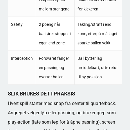
mellom stengene
for kickeren
Safety
2 poeng når
Takling/straff i end
ballfører stoppes i
zone; etterpå må laget
egen end zone
sparke ballen vekk
Interception
Forsvaret fanger
Ball bytter lag
en pasning og
umiddelbart; ofte retur
overtar ballen
til ny posisjon
SLIK BRUKES DET I PRAKSIS
Hvert spill starter med snap fra center til quarterback.
Angrepet velger løp eller pasning, og bruker grep som
play-action (late som løp for å åpne pasning), screen