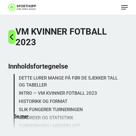
Meny
Gå
til
Lukk
hovedinnhold
VM KVINNER FOTBALL
menye
2023
Innholdsfortegnelse
DETTE LURER MANGE PÅ FØR DE SJEKKER TALL
OG TABELLER
INTRO — VM KVINNER FOTBALL 2023
HISTORIKK OG FORMAT
SLIK FUNGERER TURNERINGEN
Se mer
REKORDER OG STATISTIKK
TURNERINGEN I MEDIEBILDET
HVORFOR FØLGER FANS DETTE?