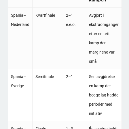
Spania–
Kvartfinale
2–1
Avgjort i
Nederland
e.e.o.
ekstraomganger
etter en tett
kamp der
marginene var
små
Spania–
Semifinale
2–1
Sen avgjørelse i
Sverige
en kamp der
begge lag hadde
perioder med
initiativ
Spania–
Finale
1–0
Én scoring holdt,