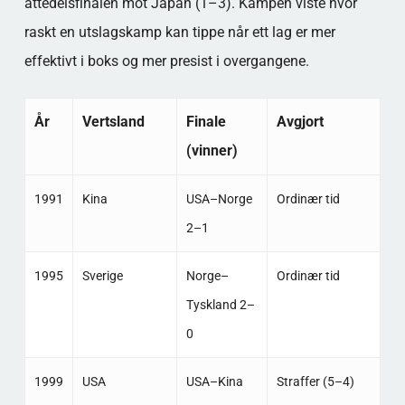
åttedelsfinalen mot Japan (1–3). Kampen viste hvor
raskt en utslagskamp kan tippe når ett lag er mer
effektivt i boks og mer presist i overgangene.
År
Vertsland
Finale
Avgjort
(vinner)
1991
Kina
USA–Norge
Ordinær tid
2–1
1995
Sverige
Norge–
Ordinær tid
Tyskland 2–
0
1999
USA
USA–Kina
Straffer (5–4)