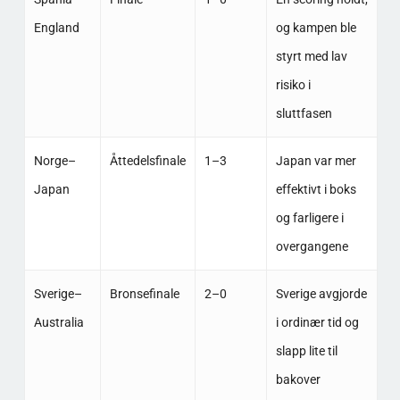
England
og kampen ble
styrt med lav
risiko i
sluttfasen
Norge–
Åttedelsfinale
1–3
Japan var mer
Japan
effektivt i boks
og farligere i
overgangene
Sverige–
Bronsefinale
2–0
Sverige avgjorde
Australia
i ordinær tid og
slapp lite til
bakover