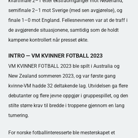
kvartfinale 2–1 etter ekstraomganger mot Nederland,
semifinale 2–1 mot Sverige (med sen avgjørelse), og
finale 1–0 mot England. Fellesnevneren var at de traff i
de avgjørende situasjonene, samtidig som de holdt
kampene kontrollert når presset økte.
INTRO — VM KVINNER FOTBALL 2023
VM KVINNER FOTBALL 2023 ble spilt i Australia og
New Zealand sommeren 2023, og var første gang
kvinne-VM hadde 32 deltakende lag. Utvidelsen ga flere
debutanter og flere jevne oppgjør i gruppespillet, og den
stilte større krav til bredde i troppene gjennom en lang
turnering.
For norske fotballinteresserte ble mesterskapet et