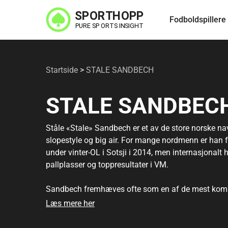
Spring
Fodboldspillere
til
hovedindhold
Startside
>
STALE SANDBECH
STALE SANDBEC
Ståle «Stale» Sandbech er et av de store norske n
slopestyle og big air. For mange nordmenn er han 
under vinter-OL i Sotsji i 2014, men internasjonal
pallplasser og toppresultater i VM.
Sandbech fremhæves ofte som en af de mest komplette
gælder. Udover medaljerne har han været en klar p
Læs mere her
(bl.a. med Oakley), der har gjort ham synlig også 