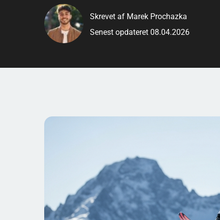
Selv efter gennembruddet ved OL har han været rel
Skrevet af Marek Prochazka
freestyle: en atlet, der både kan levere store tricks
Senest opdateret 08.04.2026
Læs mere om