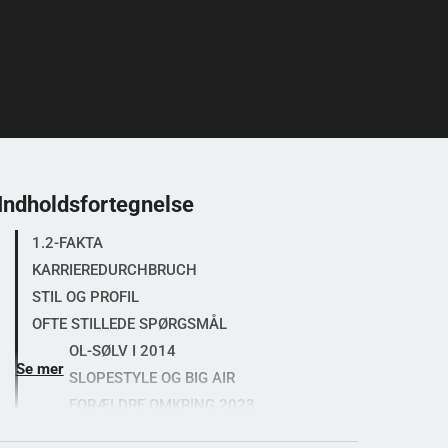
Indholdsfortegnelse
1.2-FAKTA
KARRIEREDURCHBRUCH
STIL OG PROFIL
OFTE STILLEDE SPØRGSMÅL
OL-SØLV I 2014
Se mer
SLOPESTYLE OG BIG AIR
FORÆLDRE OMKRING 2023
SPORTUPS VURDERINGER