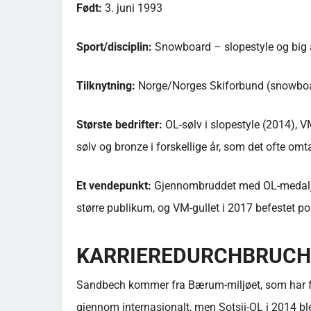
Født:
3. juni 1993
Sport/disciplin:
Snowboard – slopestyle og big 
Tilknytning:
Norge/Norges Skiforbund (snowboa
Største bedrifter:
OL-sølv i slopestyle (2014), VM
sølv og bronze i forskellige år, som det ofte omt
Et vendepunkt:
Gjennombruddet med OL-medaljen 
større publikum, og VM-gullet i 2017 befestet p
KARRIEREDURCHBRUCH
Sandbech kommer fra Bærum-miljøet, som har fostr
gjennom internasjonalt, men Sotsji-OL i 2014 b