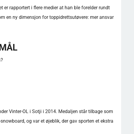
t er rapportert i flere medier at han ble forelder rundt
om en ny dimensjon for toppidrettsutøvere: mer ansvar
SMÅL
n?
r Vinter-OL i Sotji i 2014. Medaljen står tilbage som
e-snowboard, og var et øjeblik, der gav sporten et ekstra