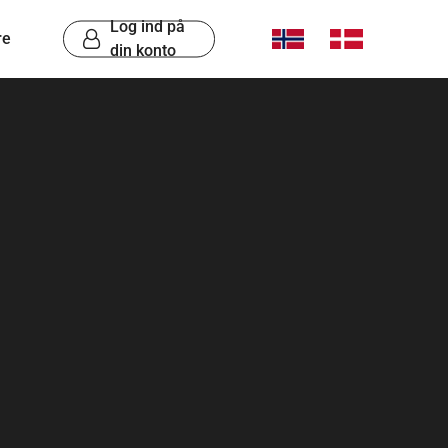
Log ind på
re
din konto