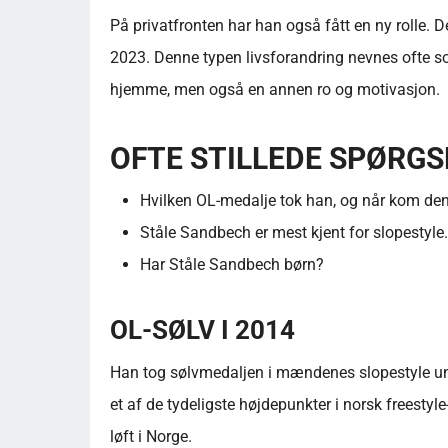
På privatfronten har han også fått en ny rolle. De
2023. Denne typen livsforandring nevnes ofte s
hjemme, men også en annen ro og motivasjon.
OFTE STILLEDE SPØRG
Hvilken OL-medalje tok han, og når kom de
Ståle Sandbech er mest kjent for slopestyle.
Har Ståle Sandbech børn?
OL-SØLV I 2014
Han tog sølvmedaljen i mændenes slopestyle unde
et af de tydeligste højdepunkter i norsk freestyl
løft i Norge.