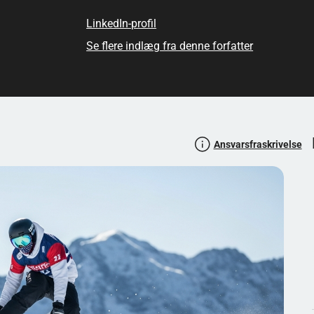
evant, fordi han repræsenterer "den anden bølge" af norsk
LinkedIn-profil
 og bevare roen, når finaler afgøres på marginaler.
Se flere indlæg fra denne forfatter
 det:
Snowboardere
Ansvarsfraskrivelse