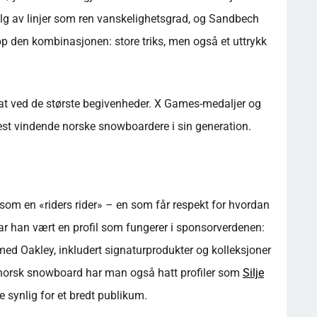
alg av linjer som ren vanskelighetsgrad, og Sandbech
pp den kombinasjonen: store triks, men også et uttrykk
dat ved de største begivenheder. X Games-medaljer og
est vindende norske snowboardere i sin generation.
som en «riders rider» – en som får respekt for hvordan
 har han vært en profil som fungerer i sponsorverdenen:
 med Oakley, inkludert signaturprodukter og kolleksjoner
. I norsk snowboard har man også hatt profiler som
Silje
e synlig for et bredt publikum.