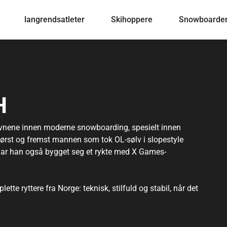
langrendsatleter
Skihoppere
Snowboarde
H
avnene innen moderne snowboarding, spesielt innen
først og fremst mannen som tok OL-sølv i slopestyle
t har han også bygget seg et rykte med X Games-
 ryttere fra Norge: teknisk, stilfuld og stabil, når det
rofil i snowboardmiljøet, med sponsor- og produktarbejde
uden for konkurrencearenaen.