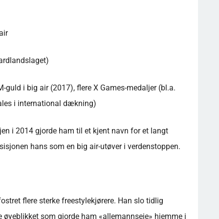
air
rdlandslaget)
-guld i big air (2017), flere X Games-medaljer (bl.a.
ales i international dækning)
i 2014 gjorde ham til et kjent navn for et langt
osisjonen hans som en big air-utøver i verdenstoppen.
et flere sterke freestylekjørere. Han slo tidlig
le øyeblikket som gjorde ham «allemannseie» hjemme i