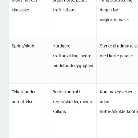
Modvind i det
Stabil hofte, bedre
Tung bentræning
klassiske
kraft i afsæt
dagen før
nøgleintervaller
Sprint/skub
Hurtigere
Styrke til udmattels
kraftudvikling, bedre
med korte pauser
modstandsdygtighed
Teknik under
Bedre kontrol i
Kun maveøvelser
udmattelse
kerne/skulder, mindre
uden
kollaps
hofte-/skulderkontr