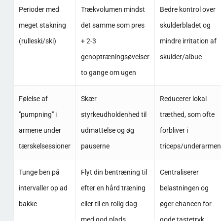
Perioder med
Trækvolumen mindst
Bedre kontrol over
meget stakning
det samme som pres
skulderbladet og
(rulleski/ski)
+ 2-3
mindre irritation af
genoptræningsøvelser
skulder/albue
to gange om ugen
Følelse af
Skær
Reducerer lokal
"pumpning" i
styrkeudholdenhed til
træthed, som ofte
armene under
udmattelse og øg
forbliver i
tærskelsessioner
pauserne
triceps/underarmen
Tunge ben på
Flyt din bentræning til
Centraliserer
intervaller op ad
efter en hård træning
belastningen og
bakke
eller til en rolig dag
øger chancen for
med god plads.
gode tastetryk