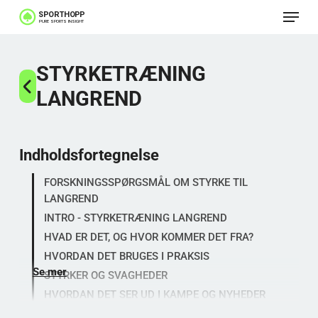
Menu
Spring
til
Luk
hovedindhold
STYRKETRÆNING
menu
LANGREND
Indholdsfortegnelse
FORSKNINGSSPØRGSMÅL OM STYRKE TIL
LANGREND
INTRO - STYRKETRÆNING LANGREND
HVAD ER DET, OG HVOR KOMMER DET FRA?
HVORDAN DET BRUGES I PRAKSIS
Se mer
STYRKER OG SVAGHEDER
HVORDAN DET SER UD I KAMPE OG NYHEDER
HVORFOR ER DET VÆRD AT FORSTÅ?