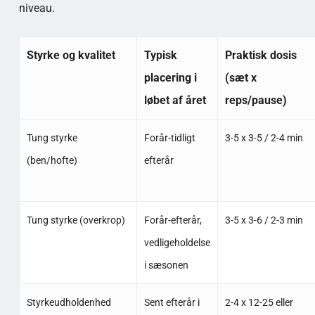
niveau.
Styrke og kvalitet
Typisk
Praktisk dosis
placering i
(sæt x
løbet af året
reps/pause)
Tung styrke
Forår-tidligt
3-5 x 3-5 / 2-4 min
(ben/hofte)
efterår
Tung styrke (overkrop)
Forår-efterår,
3-5 x 3-6 / 2-3 min
vedligeholdelse
i sæsonen
Styrkeudholdenhed
Sent efterår i
2-4 x 12-25 eller