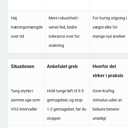
Høj
Mere robusthed i
For hurtig stigning i
træningsmængde
sener/led, bedre
vægte eller for
over tid
tolerance over for
mange nye øvelser
stakning
Situationen
Anbefalet greb
Hvorfor det
virker i praksis
Tung styrke i
Hold tunge løft til 3-5
Giver kraftig
samme uge som
gentagelser, og stop
stimulus uden at
VO2-intervaller
1-2 gentagelser, før du
belaste benene
stopper.
unødigt