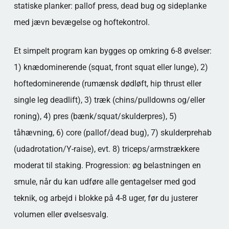
statiske planker: pallof press, dead bug og sideplanke
med jævn bevægelse og hoftekontrol.
Et simpelt program kan bygges op omkring 6-8 øvelser:
1) knædominerende (squat, front squat eller lunge), 2)
hoftedominerende (rumænsk dødløft, hip thrust eller
single leg deadlift), 3) træk (chins/pulldowns og/eller
roning), 4) pres (bænk/squat/skulderpres), 5)
tåhævning, 6) core (pallof/dead bug), 7) skulderprehab
(udadrotation/Y-raise), evt. 8) triceps/armstrækkere
moderat til staking. Progression: øg belastningen en
smule, når du kan udføre alle gentagelser med god
teknik, og arbejd i blokke på 4-8 uger, før du justerer
volumen eller øvelsesvalg.