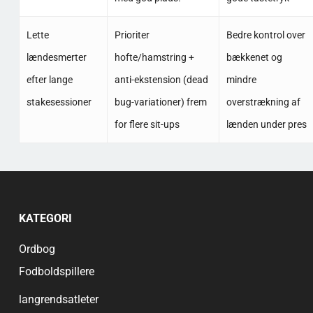
Lette
Prioriter
Bedre kontrol over
lændesmerter
hofte/hamstring +
bækkenet og
efter lange
anti-ekstension (dead
mindre
stakesessioner
bug-variationer) frem
overstrækning af
for flere sit-ups
lænden under pres
KATEGORI
Ordbog
Fodboldspillere
langrendsatleter