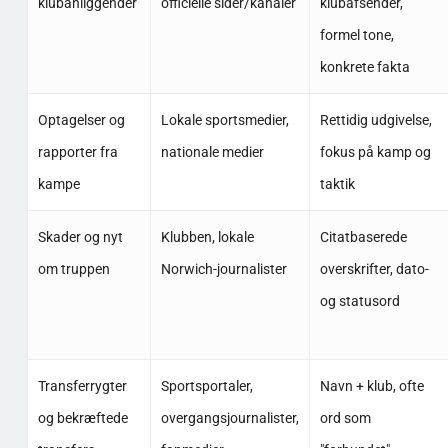
klubanliggender
officielle sider/kanaler
klubafsender,
formel tone,
konkrete fakta
Optagelser og
Lokale sportsmedier,
Rettidig udgivelse,
rapporter fra
nationale medier
fokus på kamp og
kampe
taktik
Skader og nyt
Klubben, lokale
Citatbaserede
om truppen
Norwich-journalister
overskrifter, dato-
og statusord
Transferrygter
Sportsportaler,
Navn + klub, ofte
og bekræftede
overgangsjournalister,
ord som