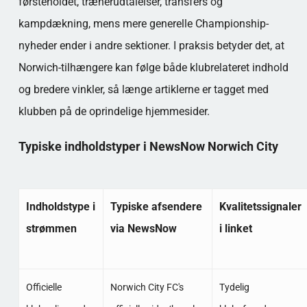
førsteholdet, trænerudtalelser, transfers og
kampdækning, mens mere generelle Championship-
nyheder ender i andre sektioner. I praksis betyder det, at
Norwich-tilhængere kan følge både klubrelateret indhold
og bredere vinkler, så længe artiklerne er tagget med
klubben på de oprindelige hjemmesider.
Typiske indholdstyper i NewsNow Norwich City
Indholdstype i
Typiske afsendere
Kvalitetssignaler
strømmen
via NewsNow
i linket
Officielle
Norwich City FC's
Tydelig