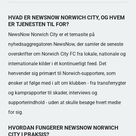
Nøgletal for NewsNow (virksomhed)
Format og funktion af Norwich-feed
HVAD ER NEWSNOW NORWICH CITY, OG HVEM
Typiske indholdstyper i NewsNow Norwich City
ER TJENESTEN TIL FOR?
Statistik og rækkevidde
NewsNow Norwich City er et temasite på
Eksempler på generel statistik
nyhedsaggregatoren NewsNow, der samler de seneste
Rolle i medierne omkring Norwich
Populære kategorier
overskrifter om Norwich City FC fra lokale, nationale og
internationale kilder i ét kontinuerligt feed. Det
henvender sig primært til Norwich-supportere, som
ønsker at følge med i alt om klubben - fra transferrygter
og kamprapporter til skader, interviews og
supporterindhold - uden at skulle besøge hvert medie
for sig.
HVORDAN FUNGERER NEWSNOW NORWICH
CITY I PRAKSIS?