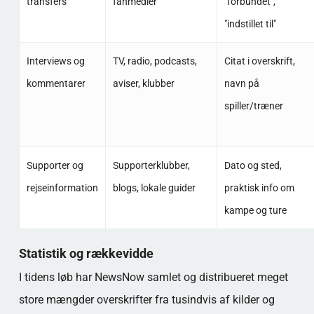
transfers
fanmedier
"forbundet",
"indstillet til"
Interviews og
TV, radio, podcasts,
Citat i overskrift,
kommentarer
aviser, klubber
navn på
spiller/træner
Supporter og
Supporterklubber,
Dato og sted,
rejseinformation
blogs, lokale guider
praktisk info om
kampe og ture
Statistik og rækkevidde
I tidens løb har NewsNow samlet og distribueret meget
store mængder overskrifter fra tusindvis af kilder og