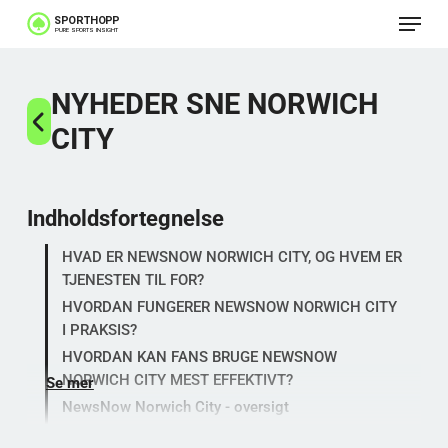
Menu
Spring
til
Luk
hovedindhold
NYHEDER SNE NORWICH
menu
CITY
Indholdsfortegnelse
HVAD ER NEWSNOW NORWICH CITY, OG HVEM ER
TJENESTEN TIL FOR?
HVORDAN FUNGERER NEWSNOW NORWICH CITY
I PRAKSIS?
HVORDAN KAN FANS BRUGE NEWSNOW
NORWICH CITY MEST EFFEKTIVT?
Se mer
NewsNow Norwich City - oversigt
NewsNow som virksomhed