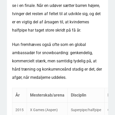
se i en finale. Når en udøver sætter barren højere,
tvinger det resten af feltet til at udvikle sig, og det
er en vigtig del af årsagen til, at kvindernes
halfpipe har taget store skridt på få år.
Hun fremhæves også ofte som en global
ambassadør for snowboarding: genkendelig,
kommercielt stærk, men samtidig tydelig på, at
hård træning og konkurrenceånd stadig er det, der
afgør, når medaljerne uddeles.
År
Mesterskab/arena
Disciplin
Res
2015
X Games (Aspen)
Superpipe/halfpipe
Guld