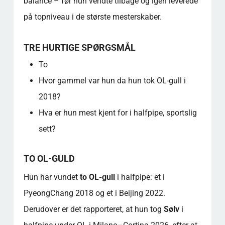
balance – før hun vendte tilbage og igen leverede
på topniveau i de største mesterskaber.
TRE HURTIGE SPØRGSMÅL
To
Hvor gammel var hun da hun tok OL-gull i
2018?
Hva er hun mest kjent for i halfpipe, sportslig
sett?
TO OL-GULD
Hun har vundet
to OL-gull
i halfpipe: et i
PyeongChang 2018 og et i Beijing 2022.
Derudover er det rapporteret, at hun tog
Sølv
i