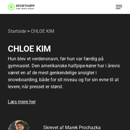
Menu
Spring
til
Luk
hovedindhold
menu
Startside
>
CHLOE KIM
CHLOE KIM
Hun blev et verdensnavn, før hun var færdig på
gymnasiet. Den amerikanske halfpipe-kører har i årevis
været en af de mest genkendelige ansigter i
snowboarding, både for sit niveau og for sin evne til at
levere, når presset er størst.
På merittlisten står to olympiske guld i halfpipe (2018
Læs mere her
og 2022), og historien om hvordan hun som 17-årig
satte standarden for en hel generation. Senere har hun
også været igennem perioder, hvor hun tog et skridt
Skrevet af Marek Prochazka
tilbage fra cirkusset omkring topsporten, før hun kom