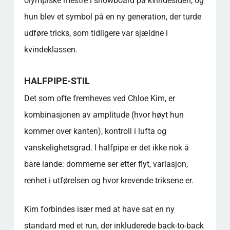
olympiske mestre i snowboard på kvindesiden, og
hun blev et symbol på en ny generation, der turde
udføre tricks, som tidligere var sjældne i
kvindeklassen.
HALFPIPE-STIL
Det som ofte fremheves ved Chloe Kim, er
kombinasjonen av amplitude (hvor høyt hun
kommer over kanten), kontroll i lufta og
vanskelighetsgrad. I halfpipe er det ikke nok å
bare lande: dommerne ser etter flyt, variasjon,
renhet i utførelsen og hvor krevende triksene er.
Kim forbindes især med at have sat en ny
standard med et run, der inkluderede back-to-back