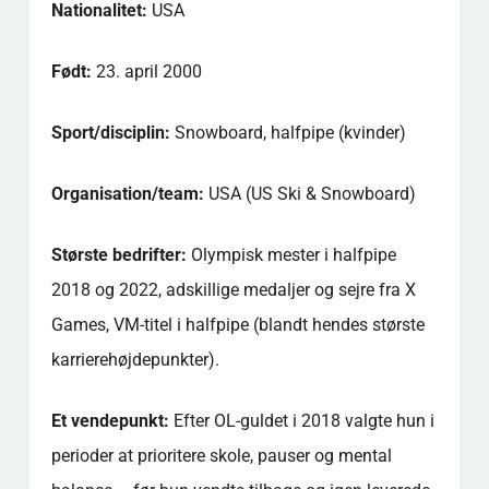
OL-gull?
Nationalitet:
USA
Hvad kendetegner hendes stil i halfpipe?
back-to-back 1080
Født:
23. april 2000
Hvilke meritter har hun utenom OL?
Hvorfor bliver hun betragtet som en udøver,
Sport/disciplin:
Snowboard, halfpipe (kvinder)
der har flyttet niveauet i dameserien?
Hvordan har hun talt om pres og mental
Organisation/team:
USA (US Ski & Snowboard)
balance i eliteidræt?
Hvor kommer hun fra, og hvilket land
Største bedrifter:
Olympisk mester i halfpipe
repræsenterer hun?
Hvordan beskrives personligheten hennes
2018 og 2022, adskillige medaljer og sejre fra X
utenfor konkurransene?
Games, VM-titel i halfpipe (blandt hendes største
Populære kategorier
karrierehøjdepunkter).
Et vendepunkt:
Efter OL-guldet i 2018 valgte hun i
perioder at prioritere skole, pauser og mental