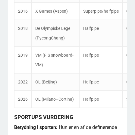
2016
X Games (Aspen)
Superpipe/halfpipe
Guld
2018
De Olympiske Lege
Halfpipe
Guld
(PyeongChang)
2019
VM (FIS snowboard-
Halfpipe
Guld
VM)
2022
OL (Beijing)
Halfpipe
Guld
2026
OL (Milano–Cortina)
Halfpipe
Sølv
SPORTUPS VURDERING
Betydning i sporten:
Hun er en af de definerende