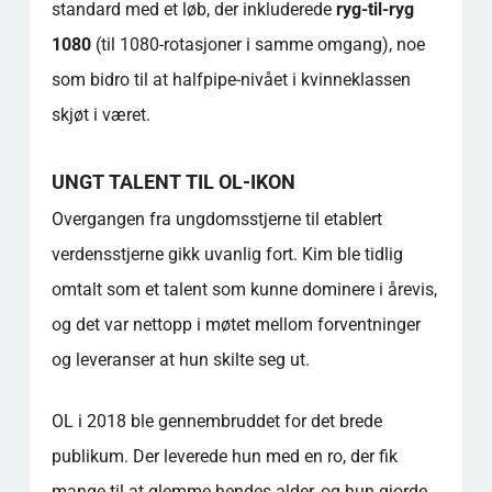
standard med et løb, der inkluderede
ryg-til-ryg
1080
(til 1080-rotasjoner i samme omgang), noe
som bidro til at halfpipe-nivået i kvinneklassen
skjøt i været.
UNGT TALENT TIL OL-IKON
Overgangen fra ungdomsstjerne til etablert
verdensstjerne gikk uvanlig fort. Kim ble tidlig
omtalt som et talent som kunne dominere i årevis,
og det var nettopp i møtet mellom forventninger
og leveranser at hun skilte seg ut.
OL i 2018 ble gennembruddet for det brede
publikum. Der leverede hun med en ro, der fik
mange til at glemme hendes alder, og hun gjorde