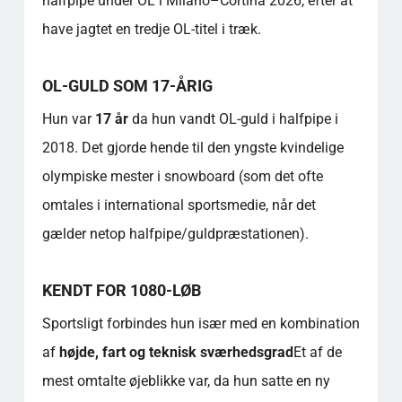
halfpipe under OL i Milano–Cortina 2026, efter at
have jagtet en tredje OL-titel i træk.
OL-GULD SOM 17-ÅRIG
Hun var
17 år
da hun vandt OL-guld i halfpipe i
2018. Det gjorde hende til den yngste kvindelige
olympiske mester i snowboard (som det ofte
omtales i international sportsmedie, når det
gælder netop halfpipe/guldpræstationen).
KENDT FOR 1080-LØB
Sportsligt forbindes hun især med en kombination
af
højde, fart og teknisk sværhedsgrad
Et af de
mest omtalte øjeblikke var, da hun satte en ny