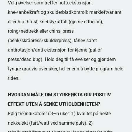
Velg øvelser som treffer hofteekstensjon,
kne-/ankelkraft og skulderbladkontroll: markløftvariant
eller hip thrust, knebøy/utfall (gjerne ettbeins),
roing/nedtrekk eller chins, press
(benk/skråpress/skulderpress), tåhev samt
antirotasjon/anti-ekstensjon for kjerne (pallof
press/dead bug). Hold deg til få øvelser og gjør dem
tyngre gradvis over uker, heller enn å bytte program hele
tiden.
HVORDAN MÅLE OM STYRKEØKTA GIR POSITIV
EFFEKT UTEN Å SENKE UTHOLDENHETEN?
Følg tre indikatorer i 3–6 uker: 1) kvalitet på neste
nøkkeløkt (fart/watt ved samme puls), 2)