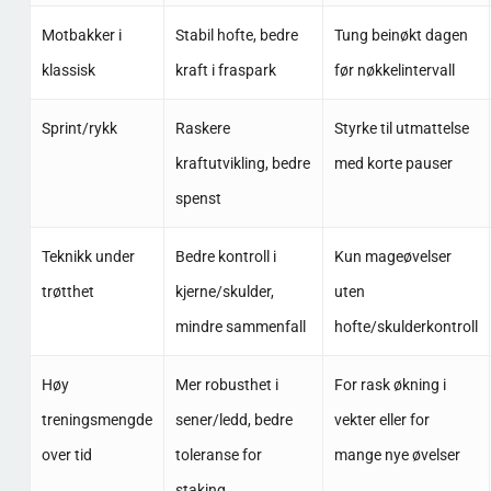
Motbakker i
Stabil hofte, bedre
Tung beinøkt dagen
klassisk
kraft i fraspark
før nøkkelintervall
Sprint/rykk
Raskere
Styrke til utmattelse
kraftutvikling, bedre
med korte pauser
spenst
Teknikk under
Bedre kontroll i
Kun mageøvelser
trøtthet
kjerne/skulder,
uten
mindre sammenfall
hofte/skulderkontroll
Høy
Mer robusthet i
For rask økning i
treningsmengde
sener/ledd, bedre
vekter eller for
over tid
toleranse for
mange nye øvelser
staking