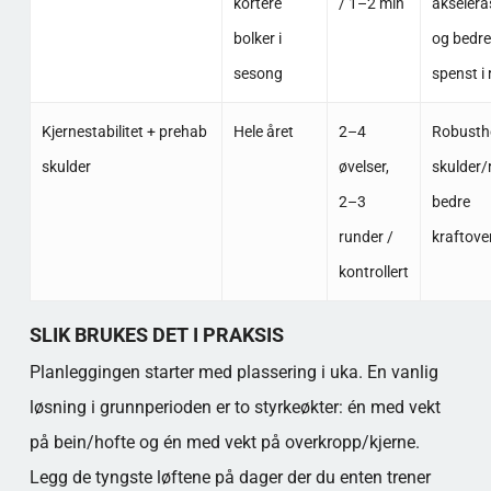
kortere
/ 1–2 min
akselera
bolker i
og bedre
sesong
spenst i 
Kjernestabilitet + prehab
Hele året
2–4
Robusthe
skulder
øvelser,
skulder/
2–3
bedre
runder /
kraftove
kontrollert
SLIK BRUKES DET I PRAKSIS
Planleggingen starter med plassering i uka. En vanlig
løsning i grunnperioden er to styrkeøkter: én med vekt
på bein/hofte og én med vekt på overkropp/kjerne.
Legg de tyngste løftene på dager der du enten trener