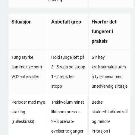
Situasjon
Anbefalt grep
Hvorfor det
fungerer i
praksis
Tung styrke
Hold tunge løft på
Gir høy
samme uke som
3–5 reps og stopp
kraftstimulus uten
VO2-intervaller
1–2 reps før
å fylle beina med
stopp
unødvendig slitasje
Perioder med mye
Trekkvolum minst
Bedre
staking
likt som press +
skulderbladkontroll
(rulleski/ski)
2–3 prehab-
og mindre
øvelser to ganger i
irritasjon i