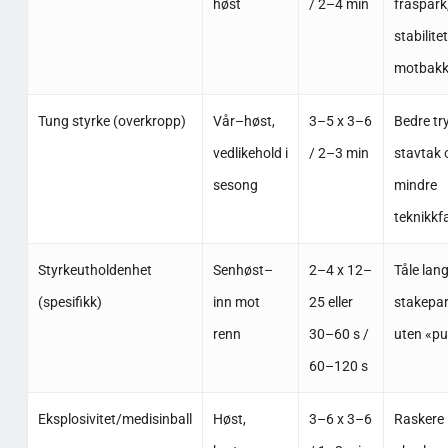
høst
/ 2–4 min
fraspark
stabilitet
motbak
Tung styrke (overkropp)
Vår–høst,
3–5 x 3–6
Bedre tr
vedlikehold i
/ 2–3 min
stavtak 
sesong
mindre
teknikkfa
Styrkeutholdenhet
Senhøst–
2–4 x 12–
Tåle lan
(spesifikk)
inn mot
25 eller
stakepar
renn
30–60 s /
uten «p
60–120 s
Eksplosivitet/medisinball
Høst,
3–6 x 3–6
Raskere