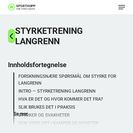
Meny
Gå
til
Lukk
hovedinnhold
STYRKETRENING
menye
LANGRENN
Innholdsfortegnelse
FORSKNINGSNÆRE SPØRSMÅL OM STYRKE FOR
LANGRENN
INTRO — STYRKETRENING LANGRENN
HVA ER DET OG HVOR KOMMER DET FRA?
SLIK BRUKES DET I PRAKSIS
Se mer
STYRKER OG SVAKHETER
SLIK VISES DET I KAMPER OG NYHETER
HVORFOR ER DETTE VERDT Å FORSTÅ?