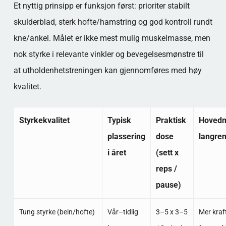
Et nyttig prinsipp er funksjon først: prioriter stabilt
skulderblad, sterk hofte/hamstring og god kontroll rundt
kne/ankel. Målet er ikke mest mulig muskelmasse, men
nok styrke i relevante vinkler og bevegelsesmønstre til
at utholdenhetstreningen kan gjennomføres med høy
kvalitet.
Styrkekvalitet
Typisk
Praktisk
Hovedm
plassering
dose
langre
i året
(sett x
reps /
pause)
Tung styrke (bein/hofte)
Vår–tidlig
3–5 x 3–5
Mer kraft