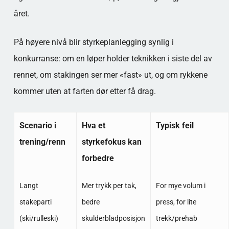
året.
På høyere nivå blir styrkeplanlegging synlig i
konkurranse: om en løper holder teknikken i siste del av
rennet, om stakingen ser mer «fast» ut, og om rykkene
kommer uten at farten dør etter få drag.
Scenario i
Hva et
Typisk feil
trening/renn
styrkefokus kan
forbedre
Langt
Mer trykk per tak,
For mye volum i
stakeparti
bedre
press, for lite
(ski/rulleski)
skulderbladposisjon
trekk/prehab