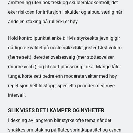
armtrening uten nok trekk og skulderbladkontroll; det
øker risikoen for irritasjon i skulder og albue, særlig når
andelen staking på rulleski er høy.
Hold kontrollpunktet enkelt: Hvis styrkeøkta jevnlig gir
dårligere kvalitet på neste nøkkeløkt, juster først volum
(færre sett), deretter øvelsesvalg (mer støtteøvelser,
mindre «slit»), og til slutt plassering i uka. Mange tåler
tunge, korte sett bedre enn moderate vekter med høy
repetisjon helt til stopp, spesielt i perioder med mye
intervall.
SLIK VISES DET I KAMPER OG NYHETER
I dekning av langrenn blir styrke ofte tema når det
snakkes om staking på flater, sprintkapasitet og evnen