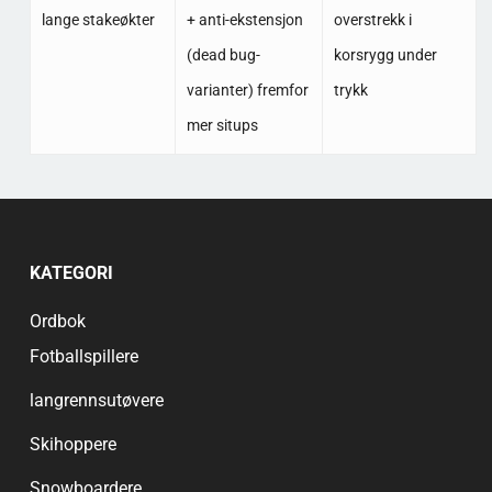
lange stakeøkter
+ anti-ekstensjon
overstrekk i
(dead bug-
korsrygg under
varianter) fremfor
trykk
mer situps
KATEGORI
Ordbok
Fotballspillere
langrennsutøvere
Skihoppere
Snowboardere