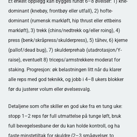
Et enkelt opplegg kan bygges rundt 6–8 øvelser: 1) kne-
dominant (knebøy, frontbøy eller utfall), 2) hofte-
dominant (rumensk markløft, hip thrust eller ettbeins
markløft), 3) trekk (chins/nedtrekk og/eller roing), 4)
press (benk/skråpress/skulderpress), 5) tåhev, 6) kjerne
(pallof/dead bug), 7) skulderprehab (utadrotasjon/Y-
raise), eventuelt 8) triceps/armstrekkere moderat for
staking. Progresjon: øk belastningen litt når du klarer
alle reps med god teknikk, og jobb i 4–8 ukers blokker
før du justerer volum eller øvelsesvalg.
Detaljene som ofte skiller en god uke fra en tung uke:
stopp 1–2 reps før full utmattelse på tunge løft, bruk
full bevegelsesbane der du kan holde kontroll, og ha
faste minstetiltak for skuldre (2–3 småøvelser, to