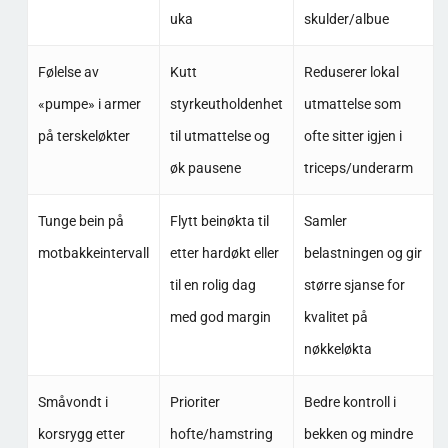
uka
skulder/albue
Følelse av
Kutt
Reduserer lokal
«pumpe» i armer
styrkeutholdenhet
utmattelse som
på terskeløkter
til utmattelse og
ofte sitter igjen i
øk pausene
triceps/underarm
Tunge bein på
Flytt beinøkta til
Samler
motbakkeintervall
etter hardøkt eller
belastningen og gir
til en rolig dag
større sjanse for
med god margin
kvalitet på
nøkkeløkta
Småvondt i
Prioriter
Bedre kontroll i
korsrygg etter
hofte/hamstring
bekken og mindre