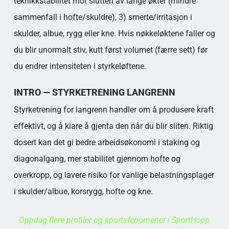
teknikkstabilitet mot slutten av lange økter (mindre
sammenfall i hofte/skuldre), 3) smerte/irritasjon i
skulder, albue, rygg eller kne. Hvis nøkkeløktene faller og
du blir unormalt stiv, kutt først volumet (færre sett) før
du endrer intensiteten i styrkeløftene.
INTRO — STYRKETRENING LANGRENN
Styrketrening for langrenn handler om å produsere kraft
effektivt, og å klare å gjenta den når du blir sliten. Riktig
dosert kan det gi bedre arbeidsøkonomi i staking og
diagonalgang, mer stabilitet gjennom hofte og
overkropp, og lavere risiko for vanlige belastningsplager
i skulder/albue, korsrygg, hofte og kne.
Oppdag flere profiler og sportsfenomener i SportHopp